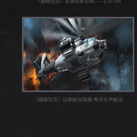
《巅峰坦克》首测玩家投稿——LAV300
《巅峰坦克》玩家解说视频-粤语女声解说