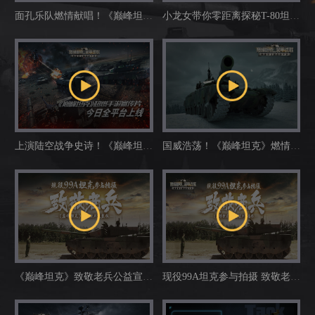
面孔乐队燃情献唱！《巅峰坦
小龙女带你零距离探秘T-80坦
克》游戏主题曲《英雄》MV正
克！《巅峰坦克》俄罗斯之行节
式版
目合辑版
上演陆空战争史诗！《巅峰坦
国威浩荡！《巅峰坦克》燃情游
克》今日全平台上线！
戏故事片
《巅峰坦克》致敬老兵公益宣传
现役99A坦克参与拍摄 致敬老
片（完整版）
兵！《巅峰坦克》公益预告短片