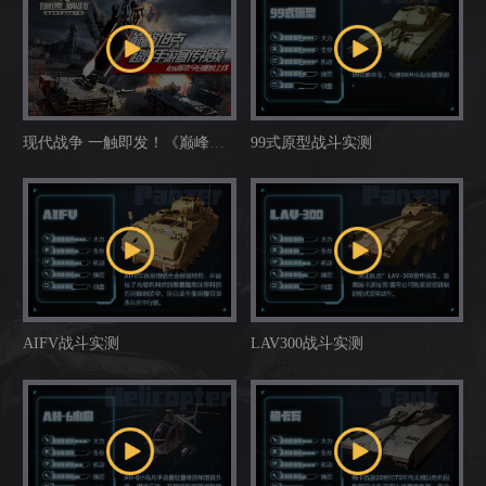
现代战争 一触即发！《巅峰坦
99式原型战斗实测
克》超燃手游宣传片
AIFV战斗实测
LAV300战斗实测