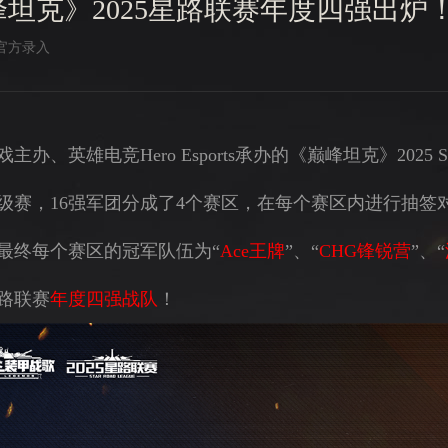
坦克》2025星路联赛年度四强出炉
7 官方录入
主办、英雄电竞Hero Esports承办的《巅峰坦克》2025 S
级赛，16强军团分成了4个赛区，在每个赛区内进行抽签对
最终每个赛区的冠军队伍为“
Ace王牌
”、“
CHG锋锐营
”、“
星路联赛
年度四强战队
！