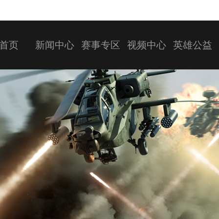
首页
新闻中心
赛事专区
视频中心
英雄公益