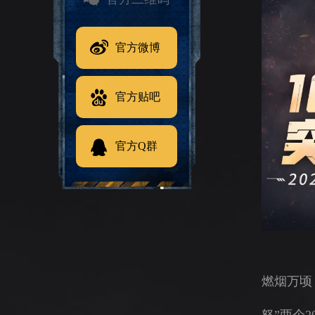
官方微博
官方贴吧
官方Q群
燃烟万顷
怒”两个2