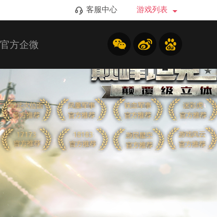
客服中心
游戏列表
官方企微