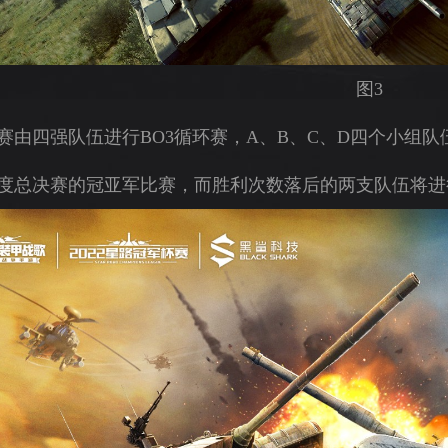
图3
赛由四强队伍进行BO3循环赛，A、B、C、D四个小组
度总决赛的冠亚军比赛，而胜利次数落后的两支队伍将进