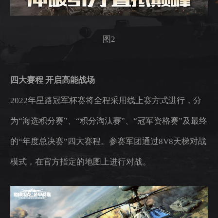
图2
四大赛程 开启高能战场
2022年星路冠军杯赛将全程采用线上赛方式进行，分
为“海选积分赛”、“积分淘汰赛”、“冠军资格赛”及最终
的“年度总决赛”四大赛程。参赛军团通过8V8天梯对战
模式，在官方指定的地图上进行对战。