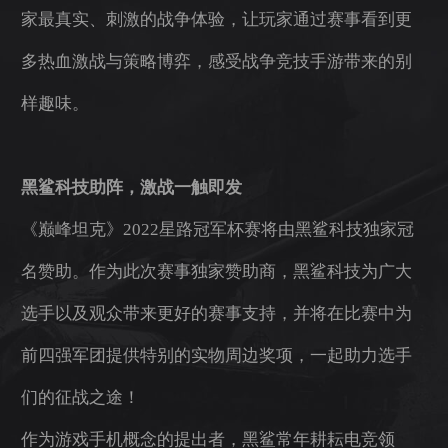
家最真实、刺激的战争体验，让玩家通过赛事看到更
多热血激战与策略博弈，感受战争竞技手游带来的别
样趣味。
黑鲨科技助阵，激战一触即发
《巅峰坦克》2022星路冠军杯赛将由黑鲨科技独家冠
名赞助。作为此次赛事独家赞助商，黑鲨科技为广大
选手以及观众带来更好的赛事支持，并将在比赛中为
前四强军团提供特别的实物周边奖项，一起助力选手
们的征战之途！
作为游戏手机概念的提出者，黑鲨常年耕耘电竞领