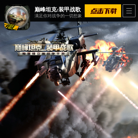
巅峰坦克:装甲战歌
满足你对战争的一切想象